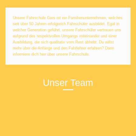
Unsere Fahrschule Gies ist ein Familienunternehmen, welches
seit über 50 Jahren erfolgreich Fahrschüler ausbildet. Egal in
welcher Generation geführt, unsere Fahrschüler vertrauen uns
aufgrund des respektvollen Umgangs miteinander und einer
Ausbildung, die sich qualitativ vom Rest abhebt. Du willst
mehr über die Anfänge und den Fahrlehrer erfahren? Dann
informiere dich hier über unsere Fahrschule.
Unser Team